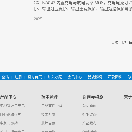
CXLB74142 内置充电与放电功率 MOS，充电电流
护、输出过压保护、输出重载保护、输出短路保护等多
2025
页次：1/71
登陆
|
注册
|
设为首页
|
加入收藏
|
会员中心
|
我要投稿
|
汇款资料
|
联
产品中心
技术资源
新闻与动态
关于
电池管理与充电
产品文档下载
公司新闻
LED驱动芯片
技术方案
行业动态
电机与驱动
芯片目录
产品发布