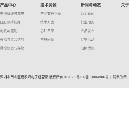
产品中心
技术资源
新闻与动态
关于
电池管理与充电
产品文档下载
公司新闻
LED驱动芯片
技术方案
行业动态
电机与驱动
芯片目录
产品发布
模拟与混合信号
常见问题
促销活动
微控制器与存储
旧闻博览
深圳市南山区嘉泰姆电子经营部 版权所有 © 2023
粤ICP备13004986号
|
隐私政策