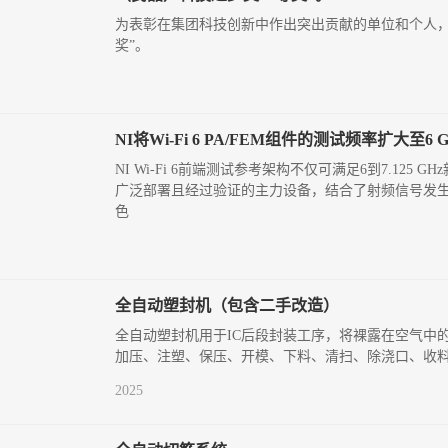
为表彰在集团科技创新中作出突出贡献的单位和个人，
奖”。
NI将Wi-Fi 6 PA/FEM组件的测试频率扩大至6 
NI Wi-Fi 6前端测试参考架构不仅可满足6到7.1
广泛部署且经过验证的主力设备，结合了射频信号发生器和
色
全自动塑封机（包含二手改造）
全自动塑封机用于IC后段封装工序，将裸露在空气中
加压、注塑、保压、开模、下料、清扫、除浇口、收料
2025