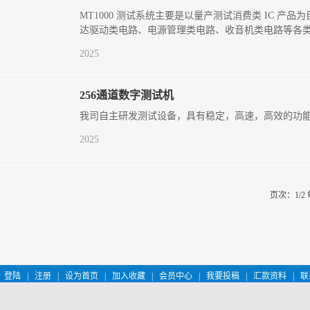
MT1000 测试系统主要是以量产测试消费类 IC 
达驱动类电路、电源管理类电路、收音机类电路等各类模
2025
256通道数字测试机
我司自主研发测试设备，具有稳定，高速，高效的功
2025
页次：1/2
登陆
|
注册
|
设为首页
|
加入收藏
|
会员中心
|
我要投稿
|
汇款资料
|
联