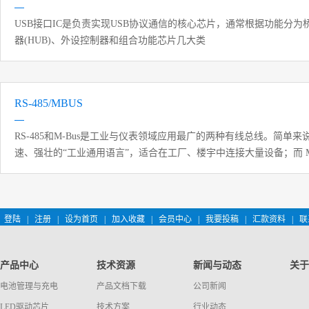
USB接口IC是负责实现USB协议通信的核心芯片，通常根据功能分为
器(HUB)、外设控制器和组合功能芯片几大类
RS-485/MBUS
RS-485和M-Bus是工业与仪表领域应用最广的两种有线总线。简单来说，
速、强壮的“工业通用语言”，适合在工厂、楼宇中连接大量设备；而 M-
气、热表”设计的“省电专用方案”，核心优势是能通过两根数据线为终
登陆
|
注册
|
设为首页
|
加入收藏
|
会员中心
|
我要投稿
|
汇款资料
|
联
产品中心
技术资源
新闻与动态
关于
电池管理与充电
产品文档下载
公司新闻
LED驱动芯片
技术方案
行业动态