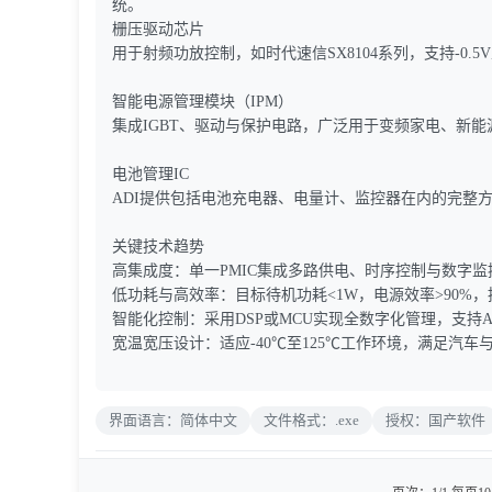
统。
栅压驱动芯片‌
用于射频功放控制，如时代速信SX8104系列，支持-0.5
‌智能电源管理模块（IPM）‌
集成IGBT、驱动与保护电路，广泛用于变频家电、新
‌电池管理IC‌
ADI提供包括电池充电器、电量计、监控器在内的完整方
关键技术趋势
‌高集成度‌：单一PMIC集成多路供电、时序控制与数字
‌低功耗与高效率‌：目标待机功耗<1W，电源效率>90%，
‌智能化控制‌：采用DSP或MCU实现全数字化管理，支持
‌宽温宽压设计‌：适应-40℃至125℃工作环境，满足汽
界面语言：简体中文
文件格式：.exe
授权：国产软件