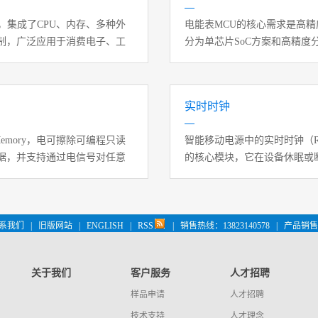
，集成了CPU、内存、多种外
电能表MCU的核心需求是高
制，广泛应用于消费电子、工
分为单芯片SoC方案和高精度
实时时钟
d-Only Memory，电可擦除可编程只读
智能移动电源中的实时时钟‌（RTC,
数据，并支持通过电信号对任意
的核心模块，它在设备休眠或
的配置参数、校准数据、运行
期统计、固件升级与质量追溯
新国标的推行，集成RTC已成
系我们
|
旧版网站
|
ENGLISH
|
RSS
|
销售热线：13823140578
|
产品销售 
关于我们
客户服务
人才招聘
样品申请
人才招聘
技术支持
人才理念