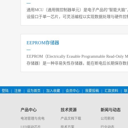
通用MCU‌（通用微控制器单元）是电子产品的“智能大脑”
设接口于单一芯片，可灵活编程以实现数据处理与硬件控
业控制、汽车电子等领域。
EEPROM存储器
EEPROM‌（Electrically Erasable Programmable Rea
存储器）是一种‌非易失性存储器‌，能在断电后长期保存
字节进行擦除与重写，无需整体擦除，非常适合存储设备
日志等需频繁小量修改的关键信息
登陆
|
注册
|
设为首页
|
加入收藏
|
会员中心
|
我要投稿
|
汇款资料
|
联
产品中心
技术资源
新闻与动态
电池管理与充电
产品文档下载
公司新闻
LED驱动芯片
技术方案
行业动态