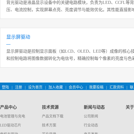
背光驱动‌是液晶显示设备中的关键电路模块，负责为LED、CCFL等
压、电流控制，实现屏幕点亮、亮度调节与能效优化。其性能直接影
与寿命。
显示屏驱动
显示屏驱动‌是控制显示面板（如LCD、OLED、LED等）成像的核
和控制电路将图像数据转化为电信号，精确控制每个像素的亮度与色
的稳定呈现。它广泛应用于智能手机、电视、车载屏幕、工业设备及
登陆
|
注册
|
设为首页
|
加入收藏
|
会员中心
|
我要投稿
|
汇款资料
|
联
产品中心
技术资源
新闻与动态
关于
电池管理与充电
产品文档下载
公司新闻
LED驱动芯片
技术方案
行业动态