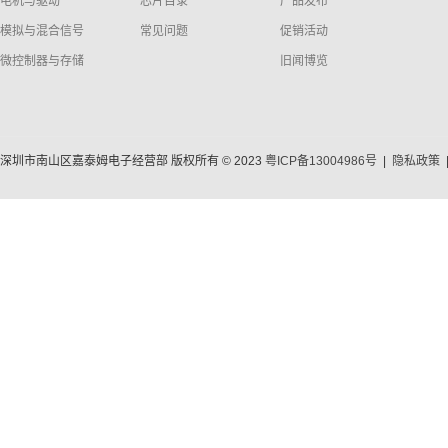
电机与驱动
芯片目录
产品发布
模拟与混合信号
常见问题
促销活动
微控制器与存储
旧闻博览
深圳市南山区嘉泰姆电子经营部 版权所有 © 2023
粤ICP备13004986号
|
隐私政策