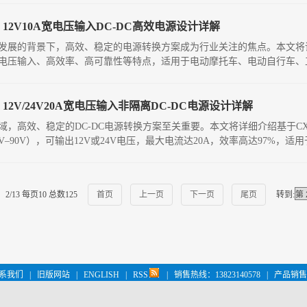
：12V10A宽电压输入DC-DC高效电源设计详解
展的背景下，高效、稳定的电源转换方案成为行业关注的焦点。本文将详细介
电压输入、高效率、高可靠性等特点，适用于电动摩托车、电动自行车、
：12V/24V20A宽电压输入非隔离DC-DC电源设计详解
，高效、稳定的DC-DC电源转换方案至关重要。本文将详细介绍基于CXS
–90V），可输出12V或24V电压，最大电流达20A，效率高达97%，
2/13 每页10 总数125
首页
上一页
下一页
尾页
转到:
系我们
|
旧版网站
|
ENGLISH
|
RSS
|
销售热线：13823140578
|
产品销售 