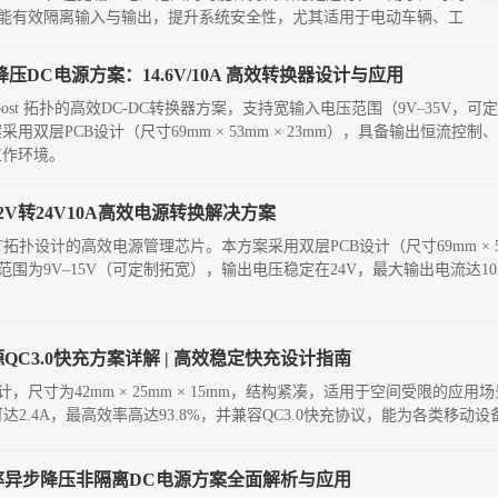
能有效隔离输入与输出，提升系统安全性，尤其适用于电动车辆、工
降压DC电源方案：14.6V/10A 高效转换器设计与应用
ck-Boost 拓扑的高效DC-DC转换器方案，支持宽输入电压范围（9V–35V
方案采用双层PCB设计（尺寸69mm × 53mm × 23mm），具备输出恒流
工作环境。
12V转24V10A高效电源转换解决方案
ST拓扑设计的高效电源管理芯片。本方案采用双层PCB设计（尺寸69mm × 53
围为9V–15V（可定制拓宽），输出电压稳定在24V，最大输出电流达10
源QC3.0快充方案详解 | 高效稳定快充设计指南
板设计，尺寸为42mm × 25mm × 15mm，结构紧凑，适用于空间受限的
可达2.4A，最高效率高达93.8%，并兼容QC3.0快充协议，能为各类移
A高效率异步降压非隔离DC电源方案全面解析与应用