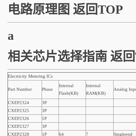
电路原理图
返回TOP
a
相关芯片选择指南
返回
Electricity Metering ICs
Internal
Internal
Part Number
Phase
Analog Inp
Flash(KB)
RAM(KB)
CXEP2324
3P
CXEP2325
3P
CXEP2326
1P
CXEP2327
3P
CXEP2328
1P
64
7
Singleend