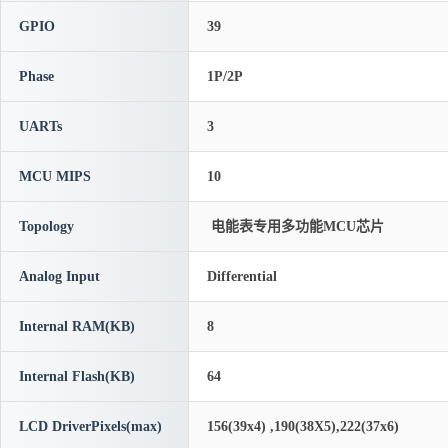
GPIO
39
Phase
1P/2P
UARTs
3
MCU MIPS
10
Topology
电能表专用多功能MCU芯片
Analog Input
Differential
Internal RAM(KB)
8
Internal Flash(KB)
64
LCD DriverPixels(max)
156(39x4) ,190(38X5),222(37x6)