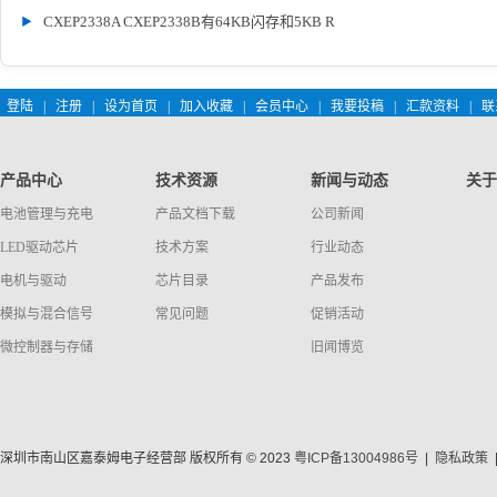
CXEP2338A CXEP2338B有64KB闪存和5KB R
登陆
|
注册
|
设为首页
|
加入收藏
|
会员中心
|
我要投稿
|
汇款资料
|
联
产品中心
技术资源
新闻与动态
关于
电池管理与充电
产品文档下载
公司新闻
LED驱动芯片
技术方案
行业动态
电机与驱动
芯片目录
产品发布
模拟与混合信号
常见问题
促销活动
微控制器与存储
旧闻博览
深圳市南山区嘉泰姆电子经营部 版权所有 © 2023
粤ICP备13004986号
|
隐私政策