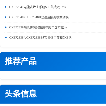
CXEP2341电能表片上系统SoC集成双32位
CXEP2340 CXEP2340H双通道隔离模数转换
CXEP2339隔离传感器集成电路包含22位de
CXEP2338A CXEP2338B有64KB闪存和5KB R
推荐产品
头条信息