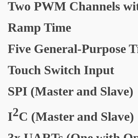
Two PWM Channels with
Ramp Time
Five General-Purpose T
Touch Switch Input
SPI (Master and Slave)
2
I
C (Master and Slave)
3x UARTs (One with Op