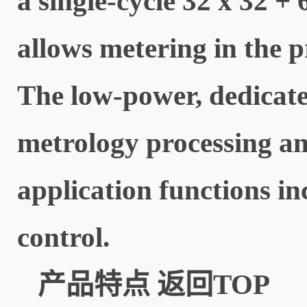
a single-cycle 32 x 32 +
allows metering in the p
The low-power, dedicat
metrology processing a
application functions i
control.
产品特点
返回TOP