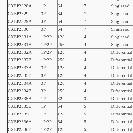
CXEP2328A
1P
64
7
Singleend
CXEP2329
3P
64
7
Singleend
CXEP2329A
3P
64
7
Singleend
CXEP2330
3P
64
7
Singleend
CXEP2331A
1P/2P
128
4
Singleend
CXEP2331B
1P/2P
256
4
Singleend
CXEP2332A
1P/2P
128
4
Differential
CXEP2332B
1P/2P
256
4
Differential
CXEP2333A
3P
128
4
Differential
CXEP2333B
3P
128
4
Differential
CXEP2334A
3P
128
4
Differential
CXEP2334B
3P
256
4
Differential
CXEP2335A
1P
32
3
Differential
CXEP2335B
1P
64
5
Differential
CXEP2335C
1P
128
5
Differential
CXEP2336A
1P/2P
64
5
Differential
CXEP2336B
1P/2P
128
5
Differential