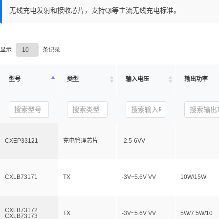
无线充电发射和接收芯片，支持Qi等主流无线充电标准。
显示
条记录
型号
类型
输入电压
输出功率
CXEP33121
充电管理芯片
-2.5-6VV
CXLB73171
TX
-3V~5.6V VV
10W/15W
CXLB73172
TX
-3V~5.6V VV
5W/7.5W/10
CXLB73173