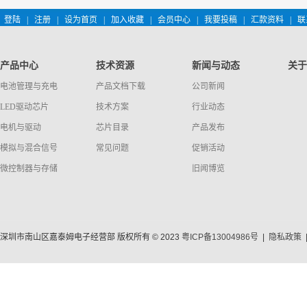
登陆
|
注册
|
设为首页
|
加入收藏
|
会员中心
|
我要投稿
|
汇款资料
|
联
产品中心
技术资源
新闻与动态
关于
电池管理与充电
产品文档下载
公司新闻
LED驱动芯片
技术方案
行业动态
电机与驱动
芯片目录
产品发布
模拟与混合信号
常见问题
促销活动
微控制器与存储
旧闻博览
深圳市南山区嘉泰姆电子经营部 版权所有 © 2023
粤ICP备13004986号
|
隐私政策