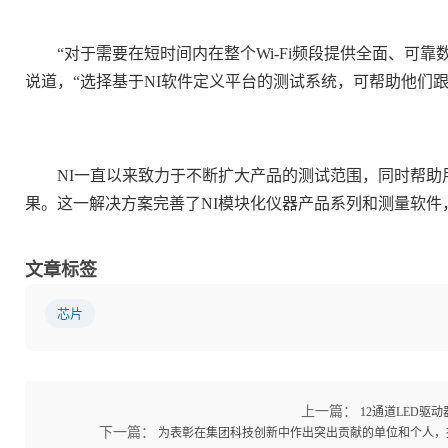
“对于需要在短时间内在整个Wi-Fi频段提供全面、可靠数据
说道，“选择基于NI软件定义平台的测试系统，可帮助他们
NI一直以来致力于不断扩大产品的测试范围，同时帮助用户
果。这一解决方案完善了NI模块化仪器产品系列和测量软件，可对2
文章标签
芯片
上一篇：
12通道LED
下一篇：
为表彰在集团科技创新中作出突出贡献的单位和个人，授