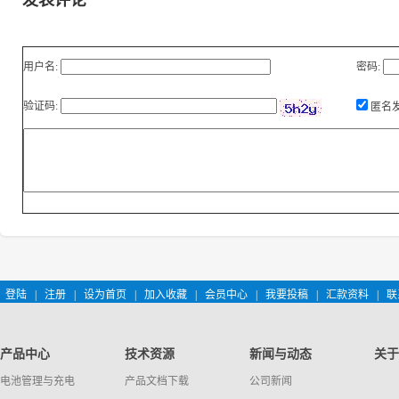
发表评论
用户名:
密码:
验证码:
匿名
登陆
|
注册
|
设为首页
|
加入收藏
|
会员中心
|
我要投稿
|
汇款资料
|
联
产品中心
技术资源
新闻与动态
关于
电池管理与充电
产品文档下载
公司新闻