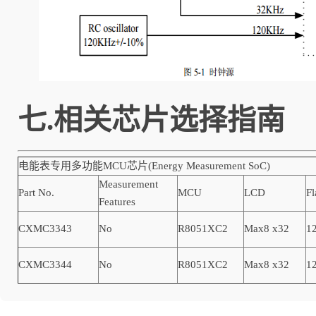
七.相关芯片选择指南
电能表专用多功能MCU芯片(Energy Measurement SoC)
Measurement
Part No.
MCU
LCD
Fl
Features
CXMC3343
No
R8051XC2
Max8 x32
1
CXMC3344
No
R8051XC2
Max8 x32
1