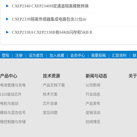
CXEP2340 CXEP2340H双通道隔离模数转换
CXEP2339隔离传感器集成电路包含22位de
CXEP2338A CXEP2338B有64KB闪存和5KB R
登陆
|
注册
|
设为首页
|
加入收藏
|
会员中心
|
我要投稿
|
汇款资料
|
联
产品中心
技术资源
新闻与动态
关于
电池管理与充电
产品文档下载
公司新闻
LED驱动芯片
技术方案
行业动态
电机与驱动
芯片目录
产品发布
模拟与混合信号
常见问题
促销活动
微控制器与存储
旧闻博览