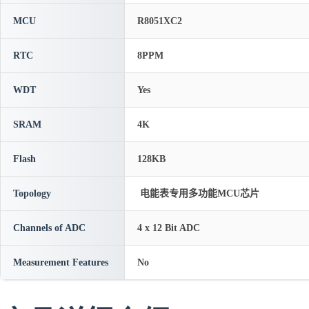
MCU
R8051XC2
RTC
8PPM
WDT
Yes
SRAM
4K
Flash
128KB
Topology
电能表专用多功能MCU芯片
Channels of ADC
4 x 12 Bit ADC
Measurement Features
No