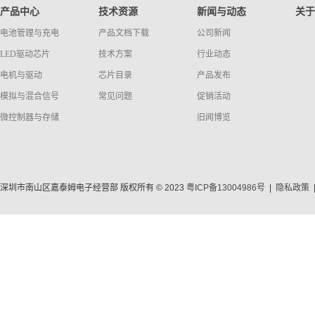
产品中心
技术资源
新闻与动态
关于
电池管理与充电
产品文档下载
公司新闻
LED驱动芯片
技术方案
行业动态
电机与驱动
芯片目录
产品发布
模拟与混合信号
常见问题
促销活动
微控制器与存储
旧闻博览
深圳市南山区嘉泰姆电子经营部 版权所有 © 2023
粤ICP备13004986号
|
隐私政策