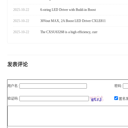
2025-10-22
6-string LED Driver with Build-in Boost
2025-10-22
30Vout MAX, 2A Boost LED Driver CXLE811
2025-10-22
The CXSU63268 is a high efficiency, curr
发表评论
用户名:
密码:
验证码:
匿名