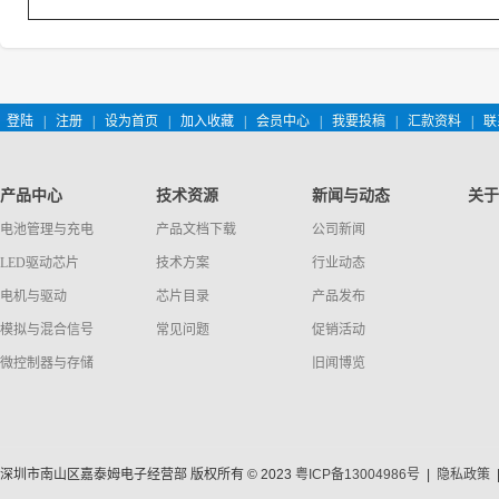
登陆
|
注册
|
设为首页
|
加入收藏
|
会员中心
|
我要投稿
|
汇款资料
|
联
产品中心
技术资源
新闻与动态
关于
电池管理与充电
产品文档下载
公司新闻
LED驱动芯片
技术方案
行业动态
电机与驱动
芯片目录
产品发布
模拟与混合信号
常见问题
促销活动
微控制器与存储
旧闻博览
深圳市南山区嘉泰姆电子经营部 版权所有 © 2023
粤ICP备13004986号
|
隐私政策