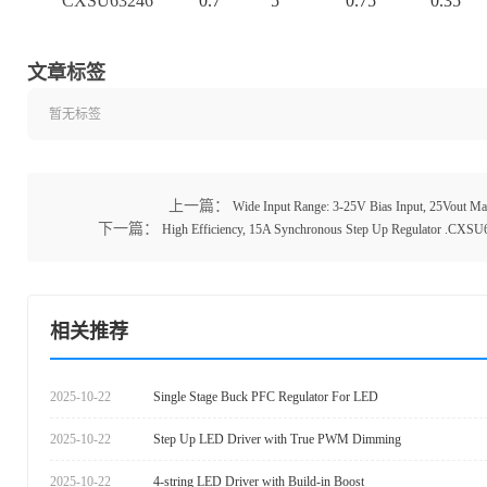
CXSU63246
0.7
5
0.75
0.35
文章标签
暂无标签
上一篇：
Wide Input Range: 3-25V Bias Input, 25Vout Max
下一篇：
High Efficiency, 15A Synchronous Step Up Regulator .​CXSU63259
相关推荐
2025-10-22
Single Stage Buck PFC Regulator For LED
2025-10-22
Step Up LED Driver with True PWM Dimming
2025-10-22
4-string LED Driver with Build-in Boost