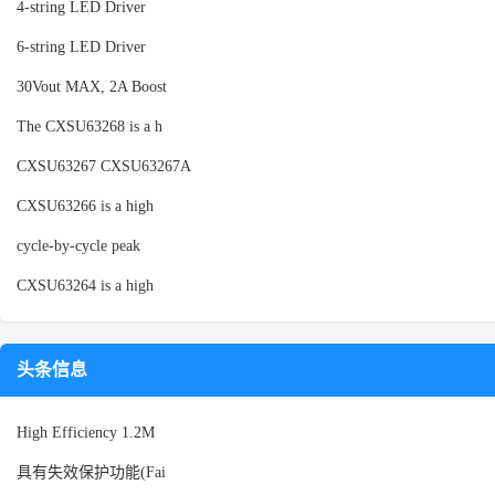
4-string LED Driver
6-string LED Driver
30Vout MAX, 2A Boost
The CXSU63268 is a h
CXSU63267 CXSU63267A
CXSU63266 is a high
cycle-by-cycle peak
CXSU63264 is a high
头条信息
High Efficiency 1.2M
具有失效保护功能(Fai