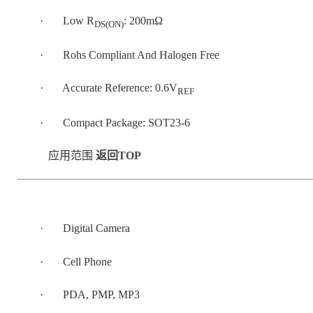
· Low R
: 200mΩ
DS(ON)
· Rohs Compliant And Halogen Free
· Accurate Reference: 0.6V
REF
· Compact Package: SOT23-6
应用范围
返回TOP
· Digital Camera
· Cell Phone
· PDA, PMP, MP3