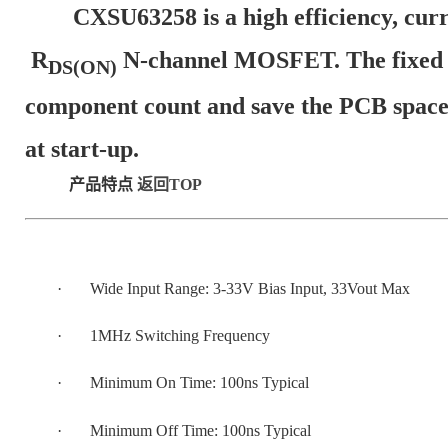
CXSU63258 is a high efficiency, curre
R
N-channel MOSFET. The fixed 1
DS(ON)
component count and save the PCB space. 
at start-up.
产品特点
返回TOP
· Wide Input Range: 3-33V Bias Input, 33Vout Max
· 1MHz Switching Frequency
· Minimum On Time: 100ns Typical
· Minimum Off Time: 100ns Typical