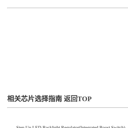
相关芯片选择指南
返回TOP
Step Up LED Backlight Regulator(Integrated Boost Switch)