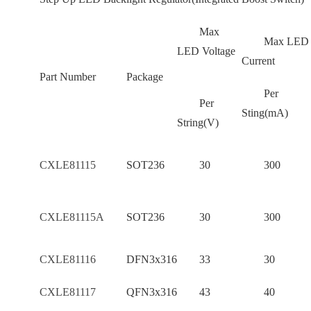
Max
Max LED
LED Voltage
Current
Part Number
Package
Per
Per
Sting(mA)
String(V)
CXLE81115
SOT236
30
300
CXLE81115A
SOT236
30
300
CXLE81116
DFN3x316
33
30
CXLE81117
QFN3x316
43
40