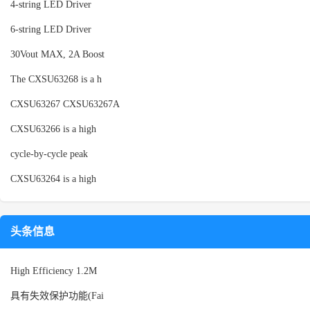
4-string LED Driver
6-string LED Driver
30Vout MAX, 2A Boost
The CXSU63268 is a h
CXSU63267 CXSU63267A
CXSU63266 is a high
cycle-by-cycle peak
CXSU63264 is a high
头条信息
High Efficiency 1.2M
具有失效保护功能(Fai