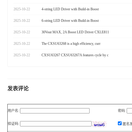
2025-10-22
4-string LED Driver with Build-in Boost
2025-10-22
6-string LED Driver with Build-in Boost
2025-10-22
30Vout MAX, 2A Boost LED Driver CXLE811
2025-10-22
The CXSU63268 is a high efficiency, curr
2025-10-22
CXSU63267 CXSU63267A features cycle by c
发表评论
用户名:
密码:
验证码:
匿名