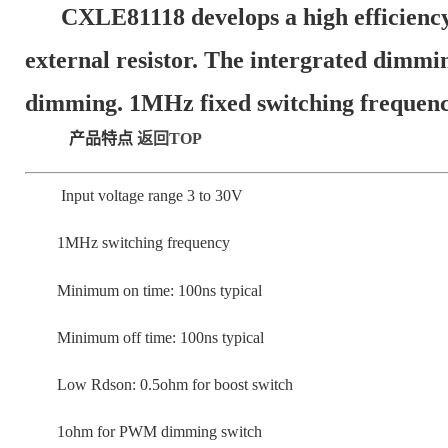
CXLE81118 develops a high efficiency b
external resistor. The intergrated dimm
dimming. 1MHz fixed switching frequency
产品特点
返回TOP
Input voltage range 3 to 30V
1MHz switching frequency
Minimum on time: 100ns typical
Minimum off time: 100ns typical
Low Rdson: 0.5ohm for boost switch
1ohm for PWM dimming switch