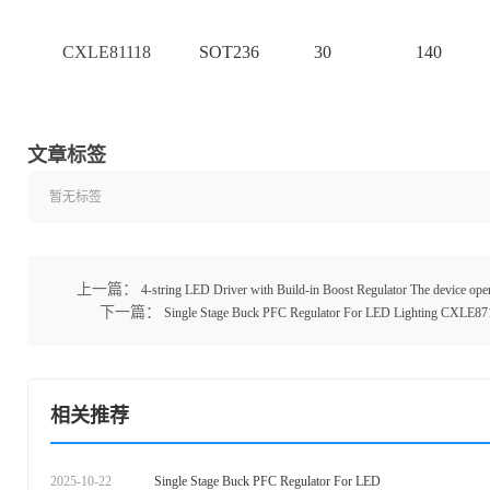
CXLE81118
SOT236
30
140
文章标签
暂无标签
上一篇：
4-string LED Driver with Build-in Boost Regulator The device op
下一篇：
Single Stage Buck PFC Regulator For LED Lighting CXLE87154 
相关推荐
2025-10-22
Single Stage Buck PFC Regulator For LED