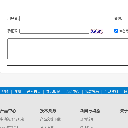
用户名:
密码:
验证码:
匿名
登陆
|
注册
|
设为首页
|
加入收藏
|
会员中心
|
我要投稿
|
汇款资料
|
联
产品中心
技术资源
新闻与动态
关于
电池管理与充电
产品文档下载
公司新闻
LED驱动芯片
技术方案
行业动态