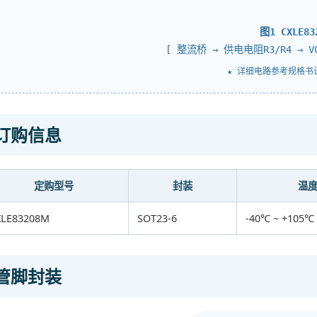
图1 CXLE
[ 整流桥 → 供电电阻R3/R4 → 
★ 详细电路参考规格书
订购信息
定购型号
封装
温
XLE83208M
SOT23-6
-40℃ ~ +105℃
管脚封装