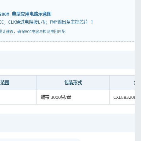
83208M 典型应用电路示意图
VCC；CLK通过电阻接L/N；PWM输出至主控芯片 ]
设计建议，确保VCC电容与检测电阻匹配
度范围
包装形式
打
编带 3000只/盘
CXLE83208M