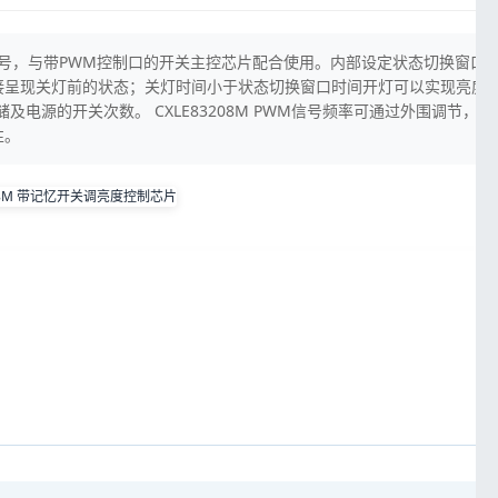
M信号，与带PWM控制口的开关主控芯片配合使用。内部设定状态切换窗口时
直接呈现关灯前的状态；关灯时间小于状态切换窗口时间开灯可以实现亮度
及电源的开关次数。 CXLE83208M PWM信号频率可通过外围调节，
性。