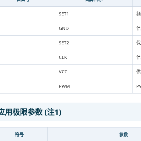
SET1
频
GND
信
SET2
保
CLK
信
VCC
供
PWM
P
应用极限参数 (注1)
符号
参数