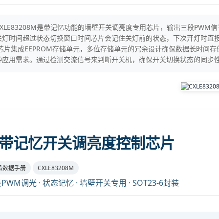
CXLE83208M是带记忆功能的墙壁开关调亮度专用芯片，输出三段PW
S，关灯时间超过状态切换窗口时间芯片会记住关灯前的状态，下次开灯时
芯片集成EEPROM存储单元，多位存储单元的冗余设计确保数据长时间存储
种应用需求。通过检测交流信号来判断开关机，确保开关切换状态的同步
带记忆开关调亮度控制芯片
品数据手册
CXLE83208M
PWM调光 · 状态记忆 · 墙壁开关专用 · SOT23-6封装