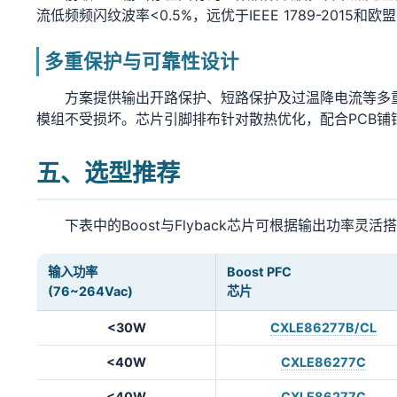
流低频频闪纹波率<0.5%，远优于IEEE 1789-20
多重保护与可靠性设计
方案提供输出开路保护、短路保护及过温降电流等多重
模组不受损坏。芯片引脚排布针对散热优化，配合PCB铺
五、选型推荐
下表中的Boost与Flyback芯片可根据输出功
输入功率
Boost PFC
(76~264Vac)
芯片
<30W
CXLE86277B/CL
<40W
CXLE86277C
<40W
CXLE86277C