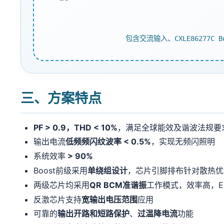
包含交流输入、CXLE86277C 
三、方案特点
PF > 0.9，THD < 10%
，满足全球能效及谐波法规要
输出电流
低频频闪纹波率 < 0.5%
，实现无频闪照明
系统效率
> 90%
Boost前级采用
单绕组设计
，芯片引脚排布针对散热优
两级芯片均采用
QR BCM准谐振
工作模式，效率高，E
反激芯片支持
宽输出电压范围
应用
可靠的
输出开路和短路保护
、
过温降电流
功能