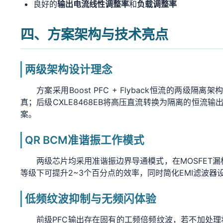
良好的
输出电流线性调整率
和
负载调整率
四、方案架构与技术亮点
两级架构设计理念
方案采用Boost PFC + Flyback恒流的两
真；后级CXLE8468EB将高压直流转换为隔离的恒
案。
QR BCM准谐振工作模式
两级芯片均采用准谐振边界导通模式，在MOSFET漏
等级下可提升2~3个百分点的效率，同时简化EMI滤波器
低频纹波抑制与无频闪体验
前级PFC输出存在固有的工频倍频纹波，若不加处理将